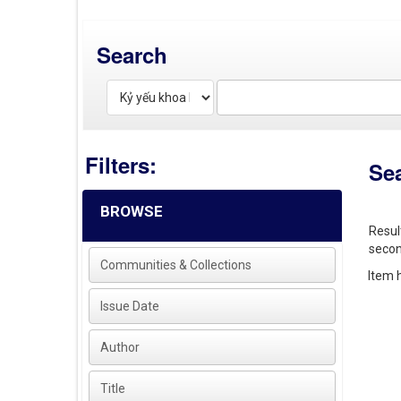
Search
Filters:
Se
BROWSE
Resul
secon
Communities & Collections
Item h
Issue Date
Author
Title