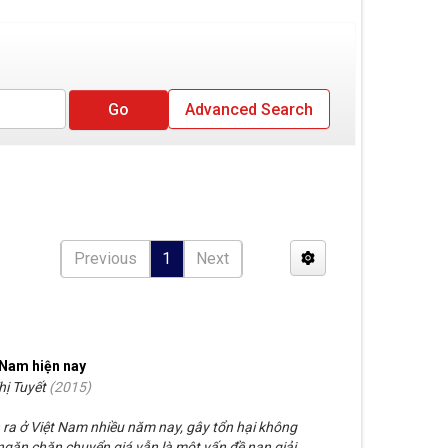
Advanced Search
Previous
1
Next
t Nam hiện nay
hị Tuyết
(
2015
)
 ra ở Việt Nam nhiều năm nay, gây tổn hại không
ngăn chặn chuyển giá vẫn là một vấn đề nan giải