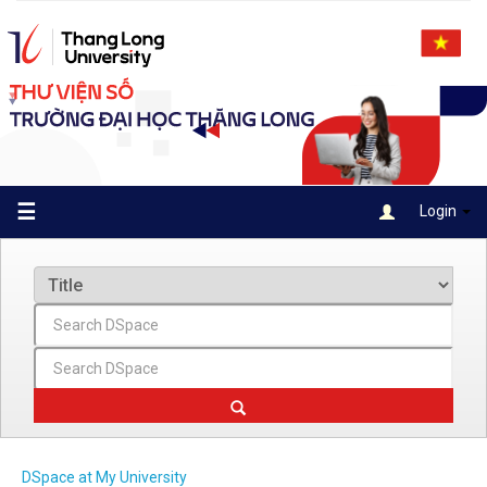
Skip
navigation
☰
Login
DSpace at My University