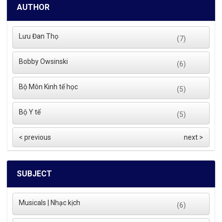
AUTHOR
Lưu Đan Thọ
(7)
Bobby Owsinski
(6)
Bộ Môn Kinh tế học
(5)
Bộ Y tế
(5)
< previous
next >
SUBJECT
Musicals | Nhạc kịch
(6)