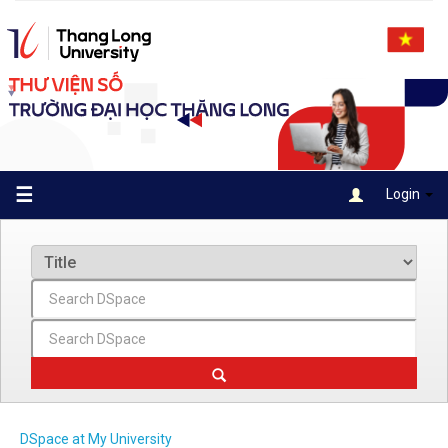
Skip
navigation
☰
Login
DSpace at My University