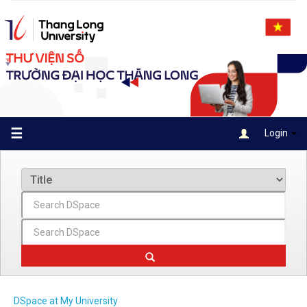
Skip
navigation
☰
Login
DSpace at My University