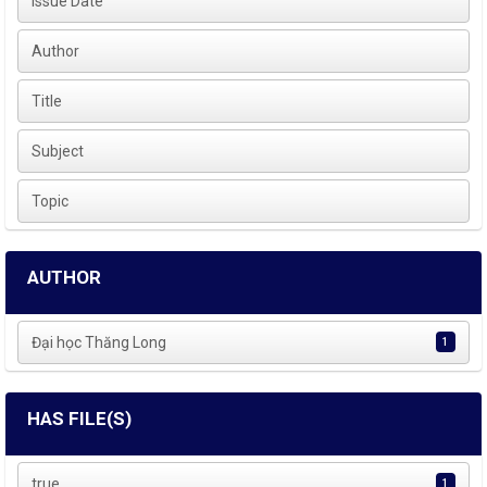
Issue Date
Author
Title
Subject
Topic
AUTHOR
Đại học Thăng Long
1
HAS FILE(S)
true
1