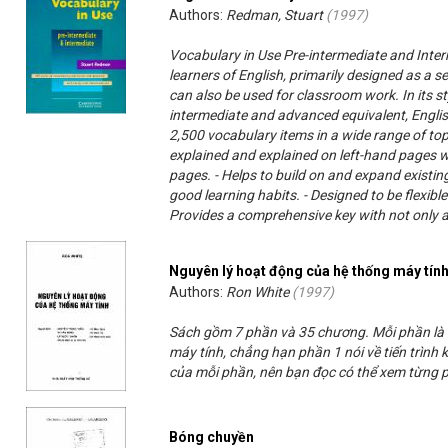
Authors:
Redman, Stuart
(
1997
)
Vocabulary in Use Pre-intermediate and Inter
learners of English, primarily designed as a s
can also be used for classroom work. In its sty
intermediate and advanced equivalent, English
2,500 vocabulary items in a wide range of top
explained and explained on left-hand pages wit
pages. - Helps to build on and expand existin
good learning habits. - Designed to be flexible
Provides a comprehensive key with not only a
Nguyên lý hoạt động của hệ thống máy tín
Authors:
Ron White
(
1997
)
Sách gồm 7 phần và 35 chương. Mỗi phần là 
máy tính, chẳng hạn phần 1 nói về tiến trình k
của mỗi phần, nên bạn đọc có thể xem từng 
Bóng chuyền