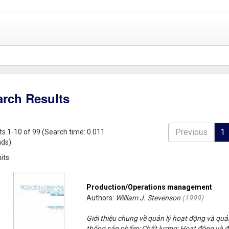
arch Results
Previous
1
ts 1-10 of 99 (Search time: 0.011
ds).
its:
Production/Operations management
Authors:
William J. Stevenson
(
1999
)
Giới thiệu chung về quản lý hoạt động và quả
thống sản phẩm; Chất lượng; Hoạt động và đ