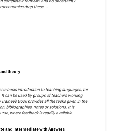
ion complete inform&ml and no uncertainty.
roeconomics drop these ...
and theory
ve basic introduction to teaching languages, for
s. It can be used by groups of teachers working
e Trainee’s Book provides all the tasks given in the
 bibliographies, notes or solutions. It is
ourse, where feedback is readily available.
ate and Intermediate with Answers