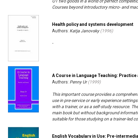
OT two goods in a world of perfect compelit
Courses beyond introductory micro- and mac
Health policy and systems development
Authors:
Katja Janovsky
(
1996
)
-
A Course in Language Teaching: Practice 
Authors:
Penny Ur
(
1999
)
This important course provides a comprehensi
use in pre-service or early experience setting
with a trainer, or as a self-study resource. Th
main book but without background information,
suitable for those studying on a trainer-led c
English Vocabulary in Use: Pre-intermedi