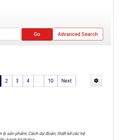
Advanced Search
2
3
4
...
10
Next
n lý sản phẩm; Cách dự đoán; thiết kế các hệ
iều hành hệ thống