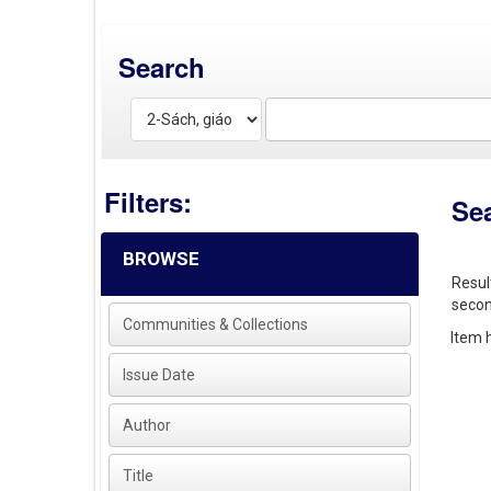
Search
Filters:
Se
BROWSE
Resul
secon
Communities & Collections
Item h
Issue Date
Author
Title