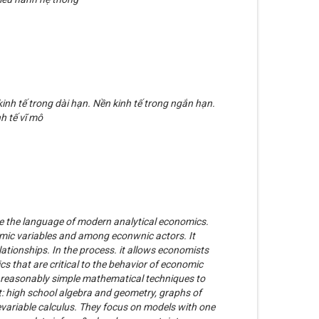
 kinh tế trong dài hạn. Nền kinh tế trong ngắn hạn.
h tế vĩ mô
e the language of modern analytical economics.
omic variables and among econwnic actors. It
elationships. In the process. it allows economists
cs that are critical to the behavior of economic
reasonably simple mathematical techniques to
: high school algebra and geometry, graphs of
variable calculus. They focus on models with one