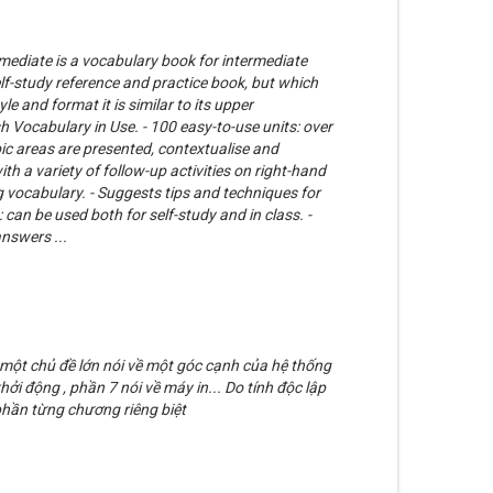
mediate is a vocabulary book for intermediate
elf-study reference and practice book, but which
le and format it is similar to its upper
 Vocabulary in Use. - 100 easy-to-use units: over
ic areas are presented, contextualise and
h a variety of follow-up activities on right-hand
g vocabulary. - Suggests tips and techniques for
: can be used both for self-study and in class. -
nswers ...
h
một chủ đề lớn nói về một góc cạnh của hệ thống
hởi động , phần 7 nói về máy in... Do tính độc lập
phần từng chương riêng biệt