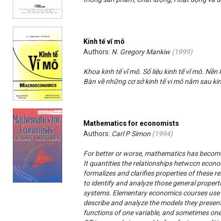
Kinh tế vĩ mô
Authors:
N. Gregory Mankiw
(
1999
)
Khoa kinh tế vĩ mô. Số liệu kinh tế vĩ mô. Nền
Bàn về những cơ sở kinh tế vi mô nằm sau kin
Mathematics for economists
Authors:
Carl P Simon
(
1994
)
For better or worse, mathematics has becom
It quantities the relationships hetwccn econ
formalizes and clarifies properties of these r
to identify and analyze those general properti
systems. Elementary economics courses use 
describe and analyze the models they present
functions of one variable, and sometimes one