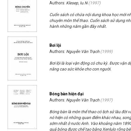
Authors:
Klesep, Iu.N
(
1997
)
Cuốn sách có chứa nội dung khoa học mới nhất
chuyên môn thể thao. Cuốn sách sử dụng nhiề
hành những năm gần đây nhất.
Bơi lội
Authors:
Nguyễn Văn Trạch
(
1999
)
Bơi lội là loại vận động có chu kỳ. Được vận 
nâng cao sức khỏe cho con người.
Bóng bàn hiện đại
Authors:
Nguyễn Văn Trạch
(
1997
)
Bóng bàn là môn thể thao có lịch sử lâu đời 
nó hiện có những quan điểm khác nhau, song
sớm nhất ở nước Anh. Vào khoảng năm 1890,
quả bóng được chế tạo bằng Xenlulo rỗng bên