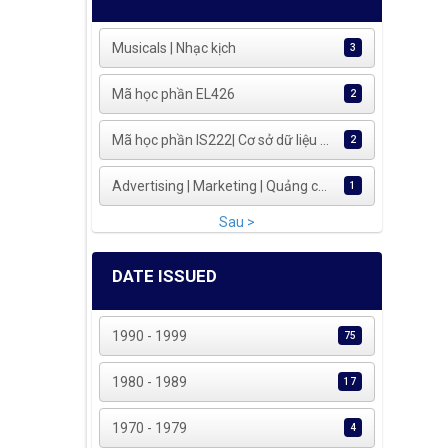
Musicals | Nhạc kịch
3
Mã học phần EL426
2
Mã học phần IS222| Cơ sở dữ liệu ...
2
Advertising | Marketing | Quảng c...
1
Sau >
DATE ISSUED
1990 - 1999
75
1980 - 1989
17
1970 - 1979
4