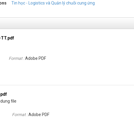
ions
Tin học - Logistics và Quản lý chuỗi cung ứng
-TT.pdf
Format :
Adobe PDF
.pdf
dung file
Format :
Adobe PDF