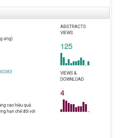
ABSTRACTS
VIEWS
ng ứng)
125
 A40383
VIEWS &
DOWNLOAD
4
nâng cao hiệu quả
ng hạn chế đối với