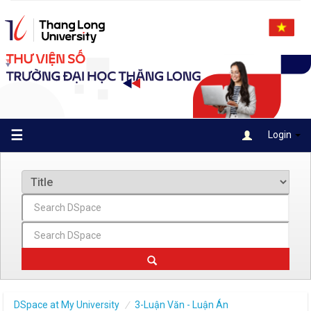
Skip
navigation
☰
Login
DSpace at My University
3-Luận Văn - Luận Án