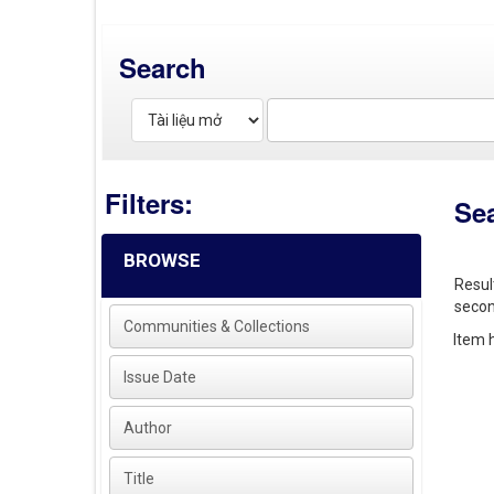
Search
Filters:
Se
BROWSE
Resul
secon
Communities & Collections
Item h
Issue Date
Author
Title