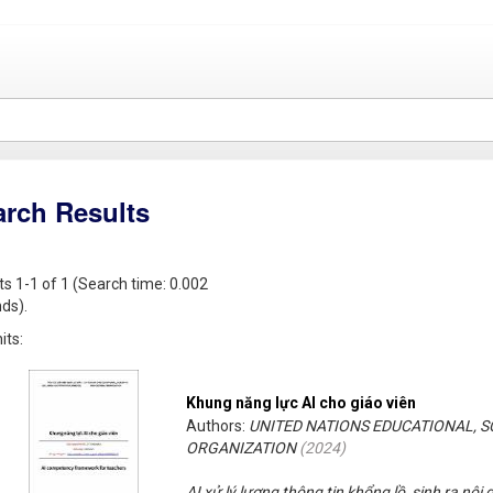
arch Results
ts 1-1 of 1 (Search time: 0.002
ds).
its:
Khung năng lực AI cho giáo viên
Authors:
UNITED NATIONS EDUCATIONAL, S
ORGANIZATION
(
2024
)
AI xử lý lượng thông tin khổng lồ, sinh ra nộ