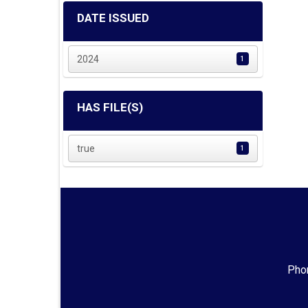
DATE ISSUED
2024
1
HAS FILE(S)
true
1
Phon