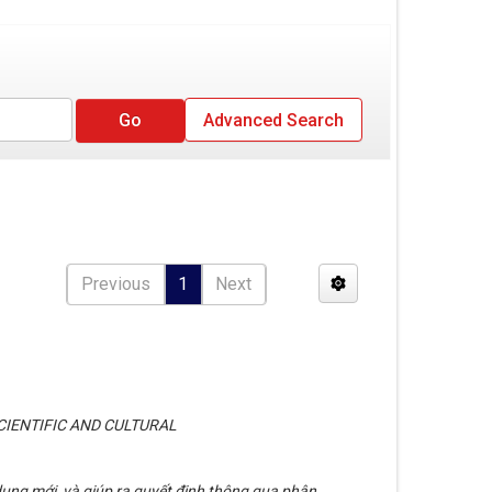
Advanced Search
Previous
1
Next
CIENTIFIC AND CULTURAL
i dung mới, và giúp ra quyết định thông qua phân