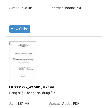
Size :
812,38 kB
Format :
Adobe PDF
View Online
LV.0004239_A27481_MK499.pdf
Đăng nhập để đọc nội dung file
Size :
1,81 MB
Format :
Adobe PDF