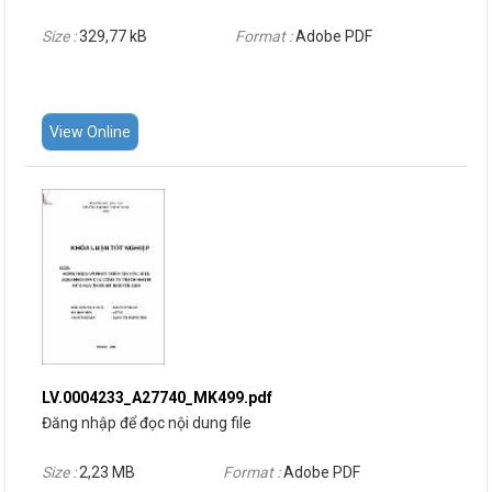
Size :
329,77 kB
Format :
Adobe PDF
View Online
LV.0004233_A27740_MK499.pdf
Đăng nhập để đọc nội dung file
Size :
2,23 MB
Format :
Adobe PDF