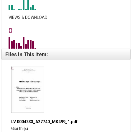
VIEWS & DOWNLOAD
0
Files in This Item:
LV.0004233_A27740_MK499_1.pdf
Giới thiệu