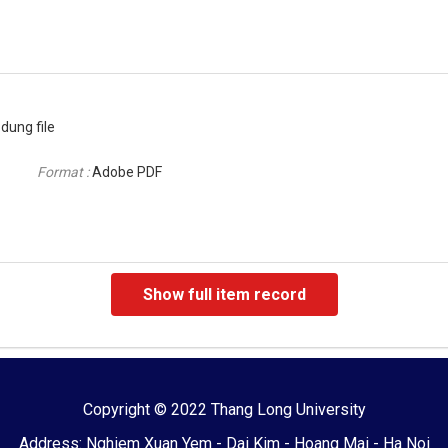
dung file
Format :
Adobe PDF
Show full item record
Copyright © 2022 Thang Long University
Address: Nghiem Xuan Yem - Dai Kim - Hoang Mai - Ha Noi