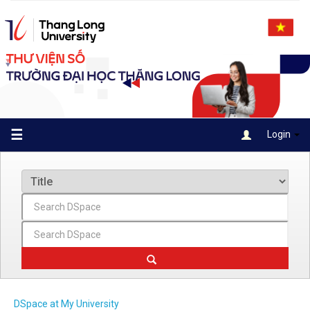
Skip
navigation
☰
Login
DSpace at My University