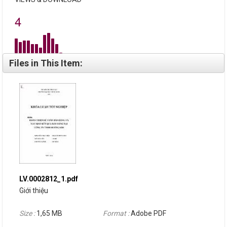
4
Files in This Item:
LV.0002812_1.pdf
Giới thiệu
Size :
1,65 MB
Format :
Adobe PDF