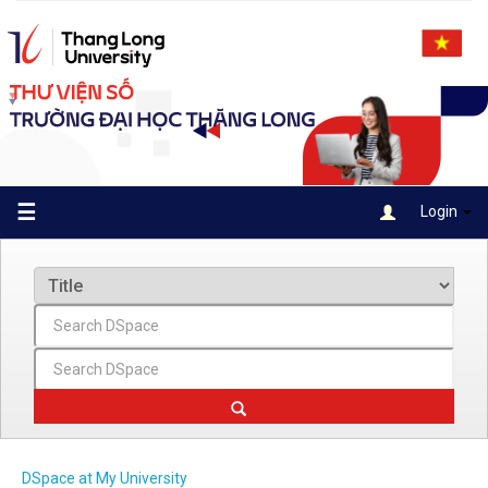
Skip
navigation
☰
Login
DSpace at My University