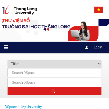
Skip
navigation
☰
Login
DSpace at My University