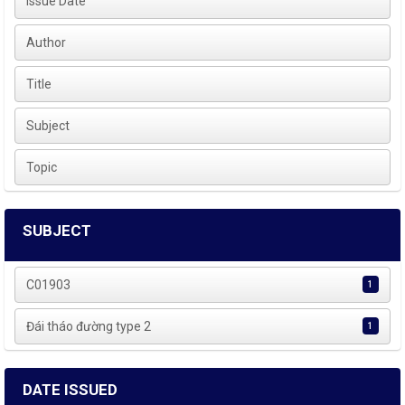
Issue Date
Author
Title
Subject
Topic
SUBJECT
C01903
1
Đái tháo đường type 2
1
DATE ISSUED