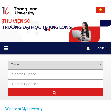
Skip
navigation
☰
Login
DSpace at My University