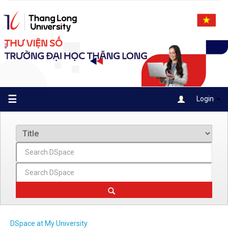
Skip
navigation
☰
Login
DSpace at My University