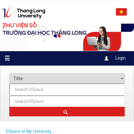
Skip
navigation
☰
Login
DSpace at My University