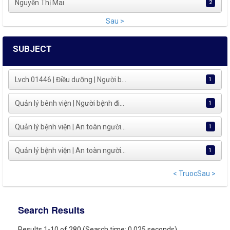
Nguyễn Thị Mai
2
Sau >
SUBJECT
Lvch.01446 | Điều dưỡng | Người b...
1
Quản lý bênh viện | Người bệnh đi...
1
Quản lý bệnh viện | An toàn người...
1
Quản lý bệnh viện | An toàn người...
1
< Truoc
Sau >
Search Results
Results 1-10 of 280 (Search time: 0.025 seconds).