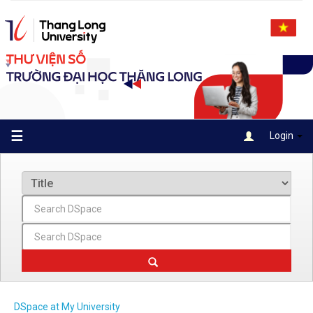
Skip
navigation
☰
Login
DSpace at My University