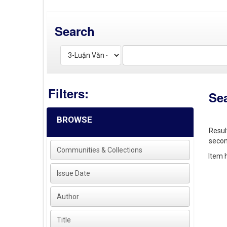
Search
Filters:
Se
BROWSE
Resul
secon
Communities & Collections
Item h
Issue Date
Author
Title