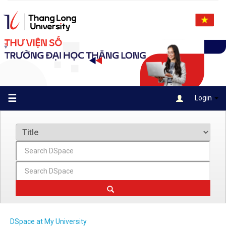
Skip
navigation
☰
Login
DSpace at My University