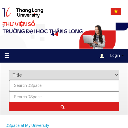
Skip
navigation
☰
Login
DSpace at My University