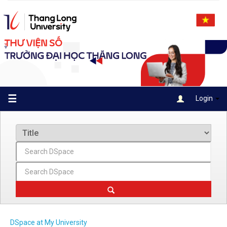
Skip
navigation
☰
Login
DSpace at My University