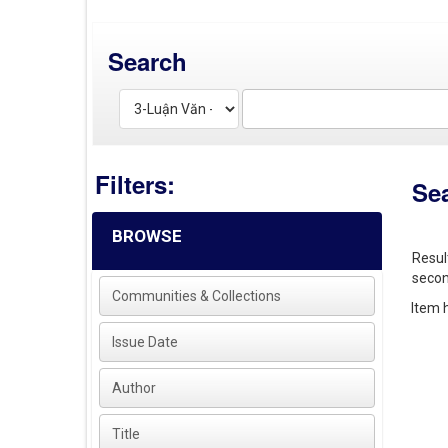
Search
Filters:
Se
BROWSE
Resul
secon
Communities & Collections
Item h
Issue Date
Author
Title