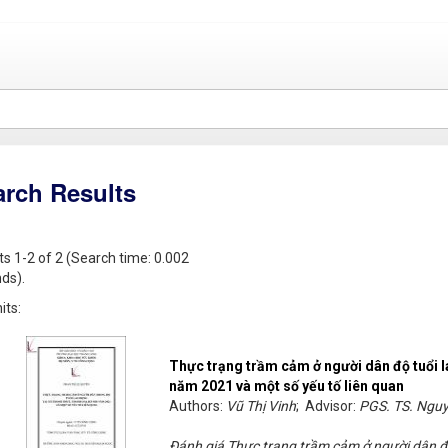
arch Results
ts 1-2 of 2 (Search time: 0.002
ds).
its:
Thực trạng trầm cảm ở người dân độ tuổi l
năm 2021 và một số yếu tố liên quan
Authors:
Vũ Thị Vinh
; Advisor:
PGS. TS. Ngu
Đánh giá Thực trạng trầm cảm ở người dân độ