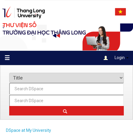
Skip
navigation
☰
Login
DSpace at My University