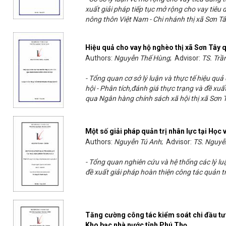
xuất giải pháp tiếp tục mở rộng cho vay tiêu
nông thôn Việt Nam - Chi nhánh thị xã Sơn T
Hiệu quả cho vay hộ nghèo thị xã Sơn Tây 
Authors:
Nguyễn Thế Hùng
; Advisor:
TS. Trầ
- Tổng quan cơ sở lý luận và thực tế hiệu q
hội - Phân tích,đánh giá thực trạng và đề xu
qua Ngân hàng chính sách xã hội thị xã Sơn 
Một số giải pháp quản trị nhân lực tại Học 
Authors:
Nguyễn Tú Anh
; Advisor:
TS. Nguyễ
- Tổng quan nghiên cứu và hệ thống các lý luậ
đề xuất giải pháp hoàn thiện công tác quản trị
Tăng cường công tác kiểm soát chi đầu tư
Kho bạc nhà nước tỉnh Phú Thọ