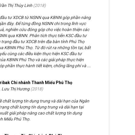
Trần Thị Thùy Linh
(
2018
)
SC đầu tư XDCB từ NSNN qua KBNN góp phần nâng
ần đây. Để từng đồng NSNN chi trong lĩnh vực
uả, nghiên cứu đóng góp cho việc hoàn thiện các
SNN qua KBNN. Phân tích thực tiễn KSC đầu tư
trạng đầu tư XDCB trên địa bàn tỉnh Phú Thọ
a KBNN Phú Thọ. Từ đó rút ra những tồn tại, bất
yếu cùng các điều kiện thực hiện KSC đầu tư
ủa KBNN Phú Thọ và các giải pháp thực hiện
p phần thực hành tiết kiệm, chống lãng phí và ...
Agribak Chi nhánh Thanh Miếu Phú Thọ
. Lưu Thị Hương
(
2018
)
ề chất lượng tín dụng trung và dài hạn của Ngân
rạng chất lượng tín dụng trung và dài hạn tại
xuất giải pháp nâng cao chất lượng tín dụng
nh Miếu Phú Thọ.