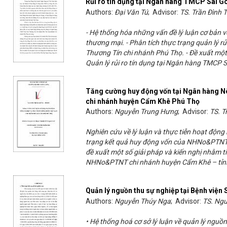
Rủi ro tín dụng tại Ngân hàng TMCP Sài 
Authors:
Đại Văn Tú
; Advisor:
TS. Trần Đình 
- Hệ thống hóa những vấn đề lý luận cơ bản v
thương mại. - Phân tích thực trạng quản lý 
Thương Tín chi nhánh Phú Thọ. - Đề xuất một
Quản lý rủi ro tín dụng tại Ngân hàng TMCP 
Tăng cường huy động vốn tại Ngân hàng Nô
chi nhánh huyện Cẩm Khê Phú Thọ
Authors:
Nguyễn Trung Hưng
; Advisor:
TS. T
Nghiên cứu về lý luận và thực tiễn hoạt độn
trạng kết quả huy động vốn của NHNo&PTNT 
đề xuất một số giải pháp và kiến nghị nhằm 
NHNo&PTNT chi nhánh huyện Cẩm Khê – tỉn
Quản lý nguồn thu sự nghiệp tại Bệnh viện 
Authors:
Nguyễn Thúy Nga
; Advisor:
TS. Ngu
• Hệ thống hoá cơ sở lý luận về quản lý nguồn 