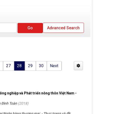
Advanced Search
27
28
29
30
Next
ông nghiệp và Phát triển nông thôn Việt Nam -
n Đình Toàn
(
2018
)
 tại Ngân hàng thương mại. - Thực trạng và đề