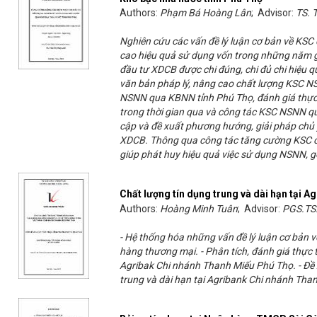
Authors:
Phạm Bá Hoàng Lân
; Advisor:
TS. 
Nghiên cứu các vấn đề lý luận cơ bản về K
cao hiệu quả sử dụng vốn trong những năm g
đầu tư XDCB được chi đúng, chi đủ chi hiệu q
văn bản pháp lý, nâng cao chất lượng KSC N
NSNN qua KBNN tỉnh Phú Thọ, đánh giá thực 
trong thời gian qua và công tác KSC NSNN qu
cập và đề xuất phương hướng, giải pháp chủ 
XDCB. Thông qua công tác tăng cường KSC c
giúp phát huy hiệu quả việc sử dụng NSNN, gó
Chất lượng tín dụng trung và dài hạn tại 
Authors:
Hoàng Minh Tuân
; Advisor:
PGS.TS
- Hệ thống hóa những vấn đề lý luận cơ bản v
hàng thương mại. - Phân tích, đánh giá thực t
Agribak Chi nhánh Thanh Miếu Phú Thọ. - Đề 
trung và dài hạn tại Agribank Chi nhánh Tha