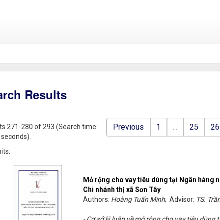
arch Results
Previous
1
...
25
26
ts 271-280 of 293 (Search time:
 seconds).
its:
Mở rộng cho vay tiêu dùng tại Ngân hàng n
Chi nhánh thị xã Sơn Tây
Authors:
Hoàng Tuấn Minh
; Advisor:
TS. Trầ
- Cơ sở lý luận về mở rộng cho vay tiêu dùng