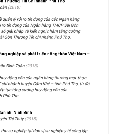
Gòn Thương Tín Chi nhánh Phú Thọ
Toàn
(
2018
)
ề quản lý rủi ro tín dụng của các Ngân hàng
rủi ro tín dụng của Ngân hàng TMCP Sài Gòn
 số giải pháp và kiến nghị nhằm tăng cường
Sài Gòn Thương Tín chi nhánh Phú Thọ.
ng nghiệp và phát triển nông thôn Việt Nam –
rần Đình Toàn
(
2018
)
g huy động vốn của ngân hàng thương mại, thực
chi nhánh huyện Cẩm Khê – tỉnh Phú Thọ, từ đó
tiếp tục tăng cường huy động vốn của
h Phú Thọ.
Sản nhi Ninh Bình
yễn Thị Thúy
(
2018
)
thu sự nghiệp tại đơn vị sự nghiệp y tế công lập.