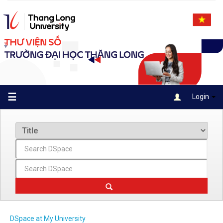
Skip
navigation
☰
Login
DSpace at My University