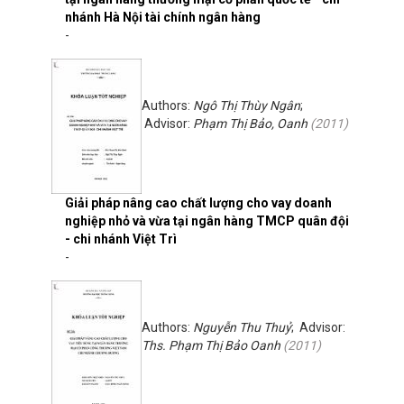
nhánh Hà Nội tài chính ngân hàng
-
Authors:
Ngô Thị Thùy Ngân
;
Advisor:
Phạm Thị Bảo, Oanh
(
2011
)
Giải pháp nâng cao chất lượng cho vay doanh
nghiệp nhỏ và vừa tại ngân hàng TMCP quân đội
- chi nhánh Việt Trì
-
Authors:
Nguyễn Thu Thuỷ
; Advisor:
Ths. Phạm Thị Bảo Oanh
(
2011
)