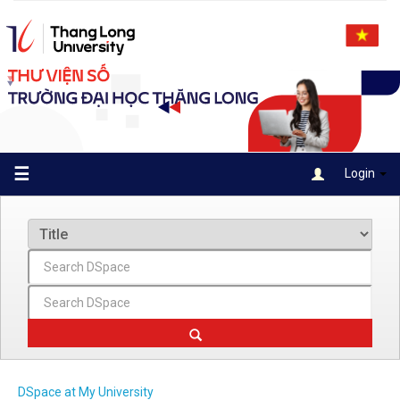
Skip
navigation
☰
Login
DSpace at My University