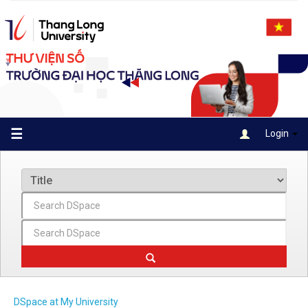
Skip
navigation
☰
Login
DSpace at My University