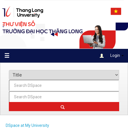
Skip
navigation
☰
Login
DSpace at My University