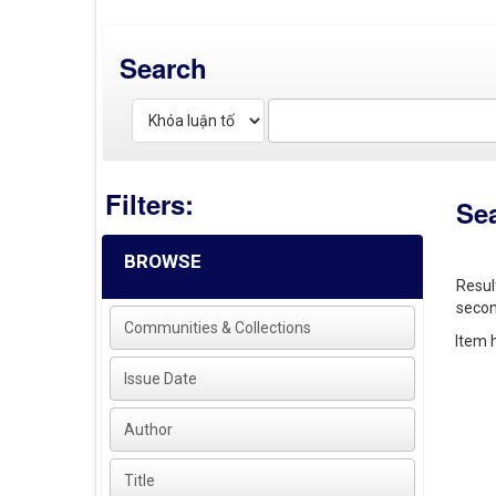
Search
Filters:
Se
BROWSE
Resul
secon
Communities & Collections
Item h
Issue Date
Author
Title