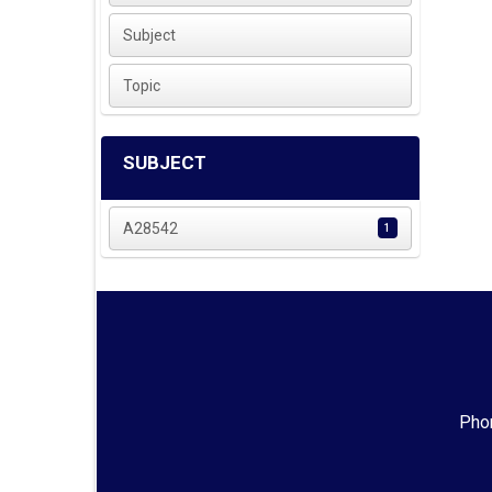
Subject
Topic
SUBJECT
A28542
1
Phon