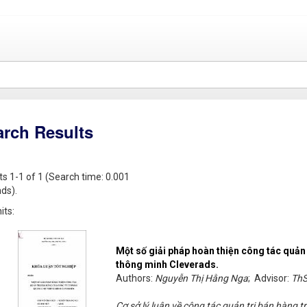
arch Results
ts 1-1 of 1 (Search time: 0.001
ds).
its:
Một số giải pháp hoàn thiện công tác quản
thông minh Cleverads.
Authors:
Nguyễn Thị Hằng Nga
; Advisor:
ThS
Cơ sở lý luận về công tác quản trị bán hàng 