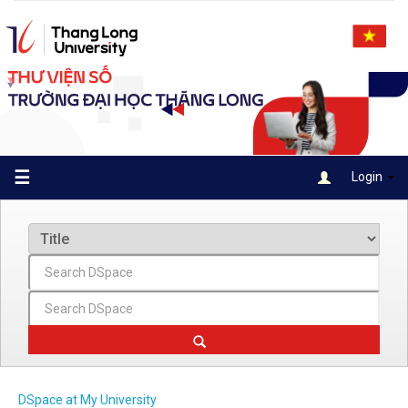
Skip
navigation
☰
Login
DSpace at My University