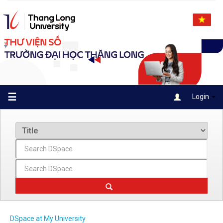
Skip
navigation
☰
Login
DSpace at My University