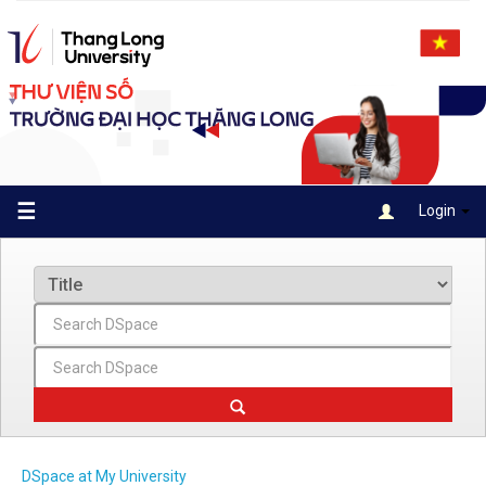
Skip
navigation
☰
Login
DSpace at My University