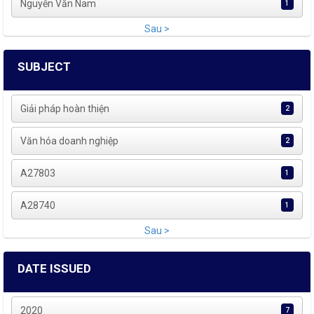
Nguyễn Văn Nam
1
Sau >
SUBJECT
Giải pháp hoàn thiện
2
Văn hóa doanh nghiệp
2
A27803
1
A28740
1
Sau >
DATE ISSUED
2020
7