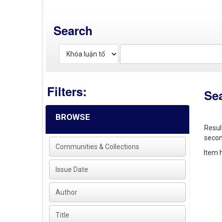
Search
Filters:
Se
BROWSE
Resul
secon
Communities & Collections
Item h
Issue Date
Author
Title