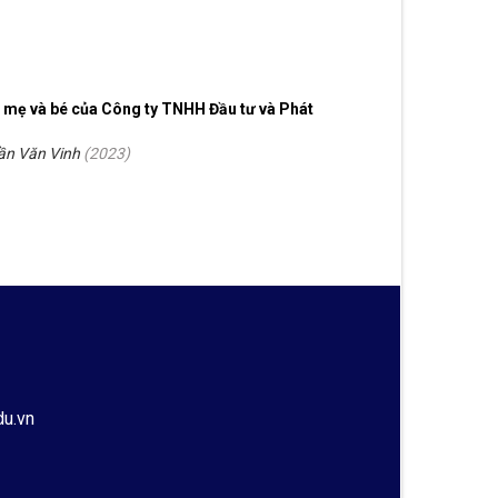
 mẹ và bé của Công ty TNHH Đầu tư và Phát
ần Văn Vinh
(
2023
)
du.vn