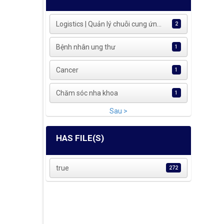
Logistics | Quản lý chuỗi cung ứn...
2
Bệnh nhân ung thư
1
Cancer
1
Chăm sóc nha khoa
1
Sau >
HAS FILE(S)
true
272