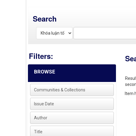
Search
Filters:
Se
BROWSE
Resul
secon
Communities & Collections
Item h
Issue Date
Author
Title