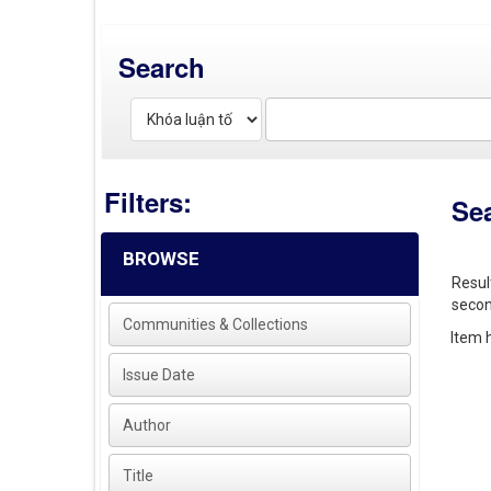
Search
Filters:
Se
BROWSE
Resul
secon
Communities & Collections
Item h
Issue Date
Author
Title