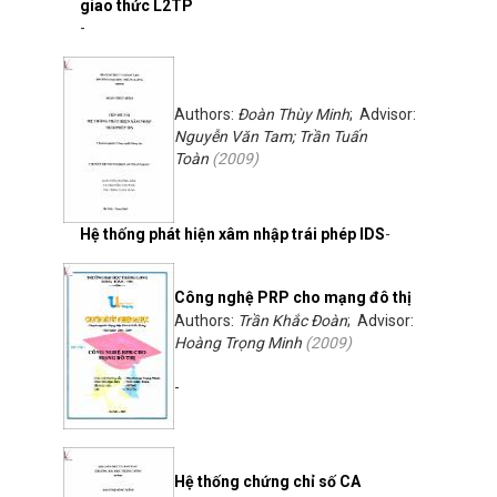
giao thức L2TP
-
Authors:
Đoàn Thùy Minh
; Advisor:
Nguyễn Văn Tam; Trần Tuấn
Toàn
(
2009
)
Hệ thống phát hiện xâm nhập trái phép IDS
-
Công nghệ PRP cho mạng đô thị
Authors:
Trần Khắc Đoàn
; Advisor:
Hoàng Trọng Minh
(
2009
)
-
Hệ thống chứng chỉ số CA