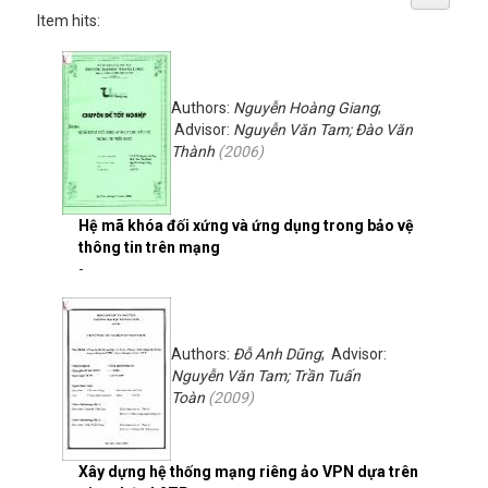
Item hits:
Authors:
Nguyễn Hoàng Giang
;
Advisor:
Nguyễn Văn Tam; Đào Văn
Thành
(
2006
)
Hệ mã khóa đối xứng và ứng dụng trong bảo vệ
thông tin trên mạng
-
Authors:
Đỗ Anh Dũng
; Advisor:
Nguyễn Văn Tam; Trần Tuấn
Toàn
(
2009
)
Xây dựng hệ thống mạng riêng ảo VPN dựa trên