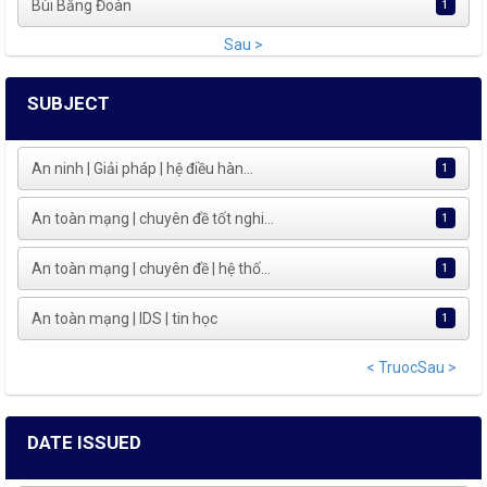
Bùi Bằng Đoàn
1
Sau >
SUBJECT
An ninh | Giải pháp | hệ điều hàn...
1
An toàn mạng | chuyên đề tốt nghi...
1
An toàn mạng | chuyên đề | hệ thố...
1
An toàn mạng | IDS | tin học
1
< Truoc
Sau >
DATE ISSUED