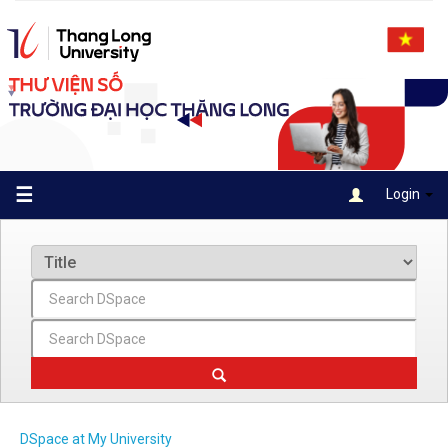
Skip
navigation
☰
Login
DSpace at My University