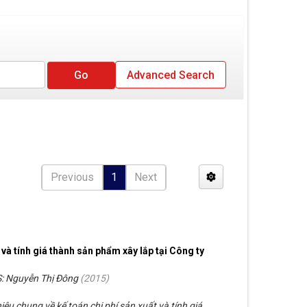
Advanced Search
Previous
1
Next
 và tính giá thành sản phẩm xây lắp tại Công ty
: Nguyễn Thị Đông
(
2015
)
iệu chung về kế toán chi phí sản xuất và tính giá