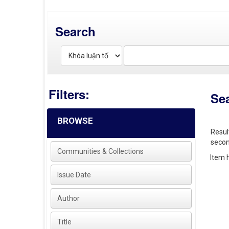
Search
Filters:
Se
BROWSE
Resul
secon
Communities & Collections
Item h
Issue Date
Author
Title