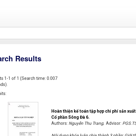
arch Results
ts 1-1 of 1 (Search time: 0.007
ds).
its:
Hoàn thiện kế toán tập hợp chi phí sản xuất
Cổ phần Sông Đà 6.
Authors:
Nguyễn Thu Trang
; Advisor:
PGS.TS
Nội dung khóa luận chia thành 3 phần: Giới th