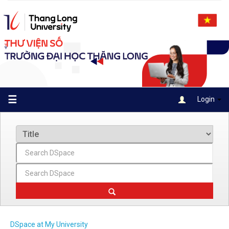
Skip
navigation
☰
Login
DSpace at My University