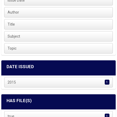
Issue Date
Author
Title
Subject
Topic
DATE ISSUED
2015
1
HAS FILE(S)
true
1