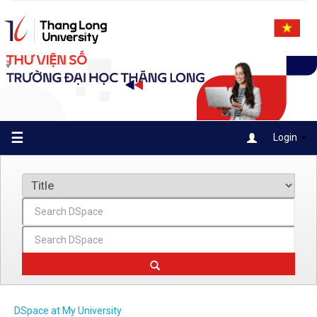
Skip
navigation
☰
Login
DSpace at My University