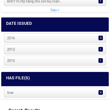
B00110 | Kỹ năng cho con bú | Sản...
1
Sau >
DATE ISSUED
2016
2
2012
1
2015
1
HAS FILE(S)
true
4