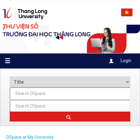
Skip
navigation
☰
Login
DSpace at My University