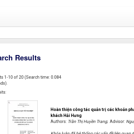
arch Results
ts 1-10 of 20 (Search time: 0.084
ds).
its:
Hoàn thiện công tác quản trị các khoản phải
khách Hải Hưng
Authors:
Trần Thị Huyền Trang
; Advisor:
Ngu
Khóa luận đã hệ thống các vấn đề liên quan đ