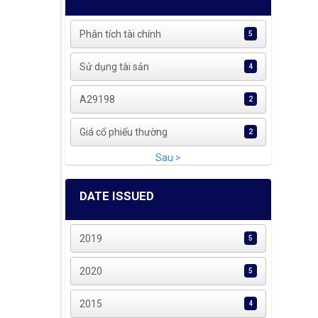
Phân tích tài chính
5
Sử dụng tài sản
4
A29198
2
Giá cổ phiếu thường
2
Sau >
DATE ISSUED
2019
5
2020
5
2015
4