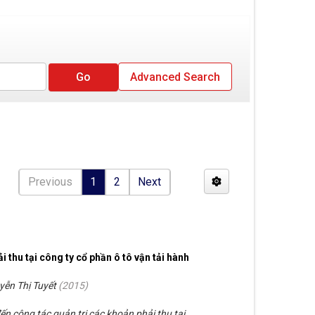
Advanced Search
Previous
1
2
Next
 thu tại công ty cổ phần ô tô vận tải hành
yễn Thị Tuyết
(
2015
)
ến công tác quản trị các khoản phải thu tại