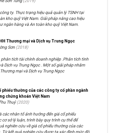
hế Sơn Tùng
(
2019
)
 công ty. Thực trạng hiệu quả quản lý TSNH tại
oàn kho quỹ Việt Nam. Giải pháp nâng cao hiệu
 tư ngân hàng và An toàn kho quỹ Việt Nam.
 TNHH Thương mại và Dịch vụ Trung Ngọc
ường Sơn
(
2018
)
 phân tích tài chính doanh nghiệp .Phân tích tình
và Dịch vụ Trung Ngọc . Một số giải pháp nhằm
HH Thương mại và Dịch vụ Trung Ngọc
ổ phiếu thường của các công ty cổ phần ngành
ường chứng khoán Việt Nam
 Thu Thuỷ
(
2020
)
và các nhân tố ảnh hưởng đến giá cổ phiếu
ơ sở lý luận, trình bày quy trình cụ thể để
 quả nghiên cứu về giá cổ phiếu thường của các
 Từ kết quả nghiên cứu được ta xác định mức độ