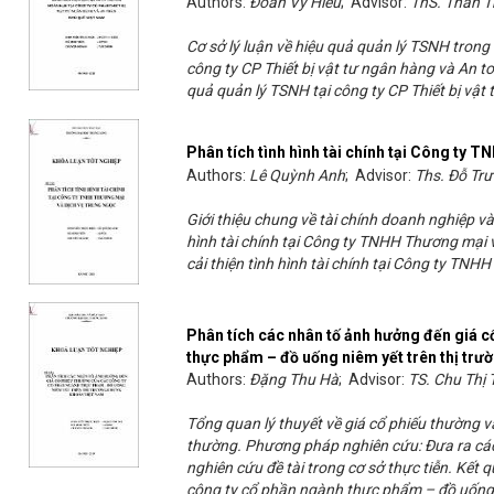
Authors:
Đoàn Vy Hiếu
; Advisor:
ThS. Thân T
Cơ sở lý luận về hiệu quả quản lý TSNH trong
công ty CP Thiết bị vật tư ngân hàng và An t
quả quản lý TSNH tại công ty CP Thiết bị vật
Phân tích tình hình tài chính tại Công ty
Authors:
Lê Quỳnh Anh
; Advisor:
Ths. Đỗ Tr
Giới thiệu chung về tài chính doanh nghiệp và
hình tài chính tại Công ty TNHH Thương mại 
cải thiện tình hình tài chính tại Công ty TN
Phân tích các nhân tố ảnh hưởng đến giá c
thực phẩm – đồ uống niêm yết trên thị tr
Authors:
Đặng Thu Hà
; Advisor:
TS. Chu Thị
Tổng quan lý thuyết về giá cổ phiếu thường 
thường. Phương pháp nghiên cứu: Đưa ra các c
nghiên cứu đề tài trong cơ sở thực tiễn. Kết
công ty cổ phần ngành thực phẩm – đồ uống.