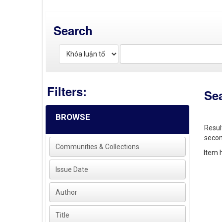
Search
Filters:
Se
BROWSE
Resul
secon
Communities & Collections
Item h
Issue Date
Author
Title