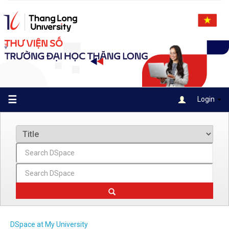
Skip
navigation
☰
Login
DSpace at My University