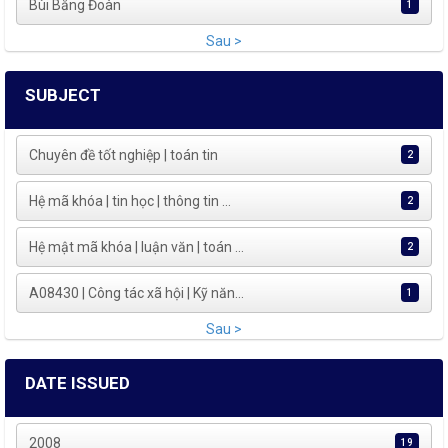
Bùi Bằng Đoàn
1
Sau >
SUBJECT
Chuyên đề tốt nghiệp | toán tin
2
Hệ mã khóa | tin học | thông tin ...
2
Hệ mật mã khóa | luận văn | toán ...
2
A08430 | Công tác xã hội | Kỹ năn...
1
Sau >
DATE ISSUED
2008
19