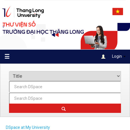
Skip
navigation
☰
Login
DSpace at My University