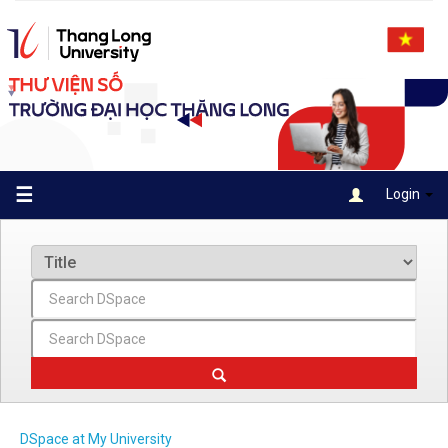
Skip
navigation
☰
Login
DSpace at My University