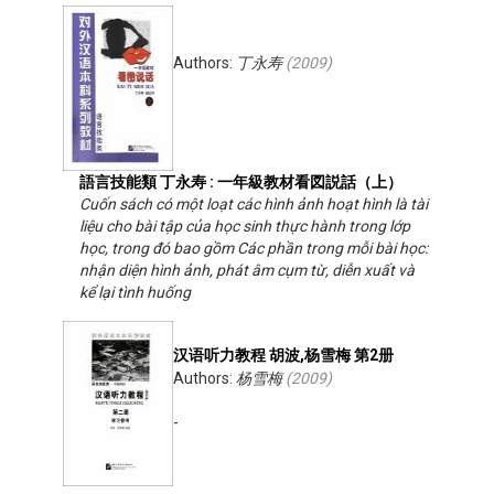
Authors:
丁永寿
(
2009
)
語言技能類 丁永寿 : 一年級教材看図説話（上）
Cuốn sách có một loạt các hình ảnh hoạt hình là tài
liệu cho bài tập của học sinh thực hành trong lớp
học, trong đó bao gồm Các phần trong mỗi bài học:
nhận diện hình ảnh, phát âm cụm từ, diễn xuất và
kể lại tình huống
汉语听力教程 胡波,杨雪梅 第2册
Authors:
杨雪梅
(
2009
)
-