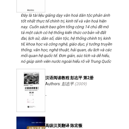
Đây là tài liệu giảng dạy văn hoá dân tộc phản ánh
tốt nhất thực tế chính trị, kinh tế và văn hoá hiện
nay. Cuốn sách bao gồm tổng cộng 14 chủ đề mô
tả một cách có hệ thống kiến thức cơ bản về đất
đai, lịch sử, dân số, dân tộc, hệ thống chính trị, kinh
tế, khoa học và công nghệ, giáo dục, ý tưởng truyền
thống, văn học, nghệ thuật, hải quan, du lịch và các
mối quan hệ quốc tế. Đơn giản, súc tích và dễ hiểu,
nó giúp sinh viên nước ngoài hiểu rõ về Trung Quốc
汉语阅读教程 彭志平 第2册
Authors:
彭志平
(
2009
)
-
高级汉英翻译 陈宏薇