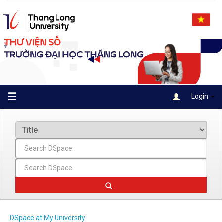
Skip
navigation
☰
Login
DSpace at My University