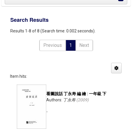
Search Results
Results 1-8 of 8 (Search time: 0.002 seconds).
Previous
1
Next
Item hits:
看圖說話 丁永寿 編 繪 : 一年級 下
Authors:
丁永寿
(
2009
)
-