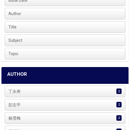
Issue Date
Author
Title
Subject
Topic
AUTHOR
丁永寿
2
彭志平
2
杨雪梅
2