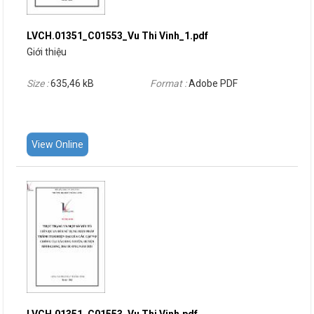
LVCH.01351_C01553_Vu Thi Vinh_1.pdf
Giới thiệu
Size :
635,46 kB
Format :
Adobe PDF
View Online
LVCH.01351_C01553_Vu Thi Vinh.pdf