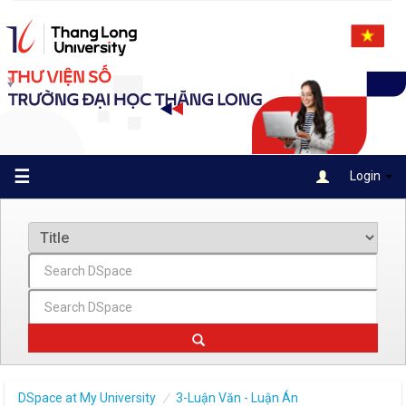
Skip
navigation
☰
Login
DSpace at My University
3-Luận Văn - Luận Án