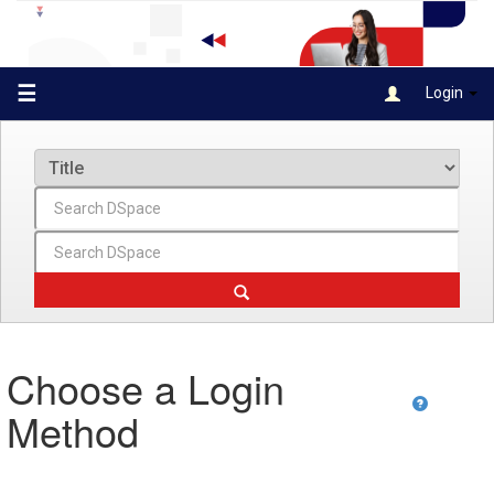
Skip
navigation
☰
Login
Choose a Login
Method