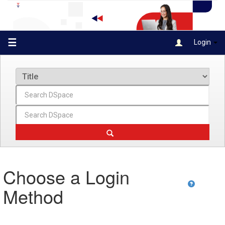
Skip
navigation
☰
Login
Choose a Login
Method